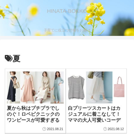
HINATA-BOKKO
子育てに役立つ情報をお届け
夏
夏から秋はプチプラでし
白プリーツスカートはカ
のぐ！ロペピクニックの
ジュアルに着こなして！
ワンピースが可愛すぎる
ママの大人可愛いコーデ
2021.08.21
2021.08.12