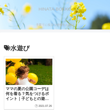
HINATA-BOKKO
子育てに役立つ情報をお届け
水遊び
ママの夏の公園コーデは
何を着る？気をつけるポ
イント｜子どもとの遊び
方によってコーデを選ぼ
2021.07.26
う