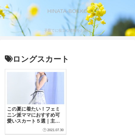
HINATA-BOKKO
子育てに役立つ情報をお届け
ロングスカート
この夏に着たい！フェミ
ニン派ママにおすすめ可
愛いスカート５選｜主役
スカートがコーデのピン
2021.07.30
チヒッター